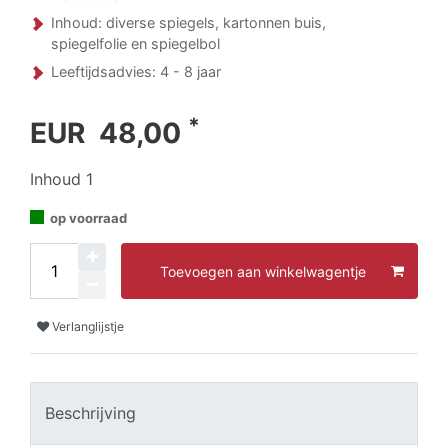
Inhoud: diverse spiegels, kartonnen buis,
spiegelfolie en spiegelbol
Leeftijdsadvies: 4 - 8 jaar
*
EUR 48,00
Inhoud
1
op voorraad
Toevoegen aan winkelwagentje
Verlanglijstje
Beschrijving