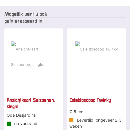
Mogelijk bent u ook
geïnteresseerd in
Ansichtkaart Seizoenen,
Caleidoscoop Twinky
single
Ø 5 cm
Ode Desjardins
Levertijd: ongeveer 2-3
op voorraad
weken