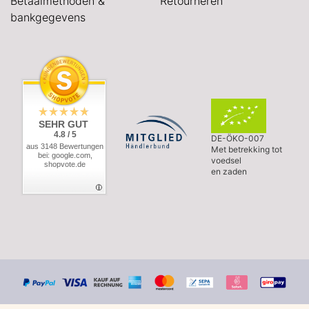
Betaalmethoden &
Retourneren
bankgegevens
SEHR GUT
4.8 / 5
DE-ÖKO-007
aus 3148 Bewertungen
Met betrekking tot
bei: google.com,
voedsel
shopvote.de
en zaden