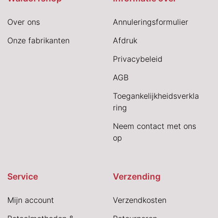
Over ons
Annuleringsformulier
Onze fabrikanten
Afdruk
Privacybeleid
AGB
Toegankelijkheidsverkla
ring
Neem contact met ons
op
Service
Verzending
Mijn account
Verzendkosten