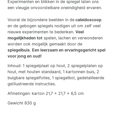
Experimenten en blikken in de spiegel laten ons
een vleugje onvoorstelbare oneindigheid ervaren.
Vooral de bijzondere beelden in de
caleidoscoop
en de gebogen spiegels nodigen uit om zelf veel
nieuwe experimenten te bedenken.
Veel
mogelijkheden tot
spelen, lachen en verwonderen
worden ook mogelijk gemaakt door de
spiegelbuis
.
Een leerzaam en ervaringsgericht spel
voor jong en oud!
Inhoud: 1 spiegelplaat op hout, 2 spiegelplaten op
hout, met houten standaard, 1 kartonnen buis, 2
buigbare spiegelfolies, 1 spiegelbol, gedetailleerde
geïllustreerde instructies.
Afmetingen: karton 21,7 x 21,7 x 6,5 cm
Gewicht 830 g