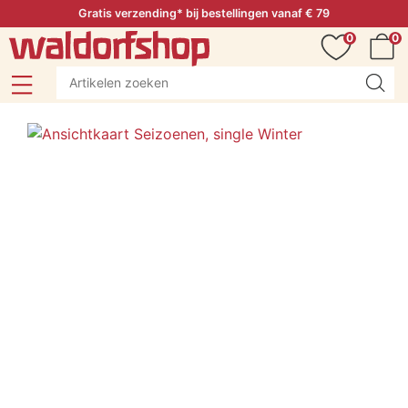
Gratis verzending* bij bestellingen vanaf € 79
0
0