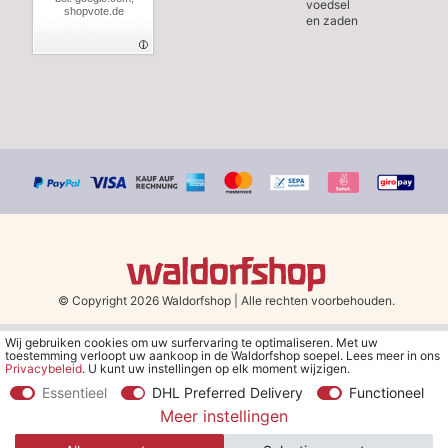
voedsel
shopvote.de
en zaden
© Copyright 2026 Waldorfshop
|
Alle rechten voorbehouden.
Wij gebruiken cookies om uw surfervaring te optimaliseren. Met uw
*Gratis verzending in Nederland en België vanaf 79 euro bij het
toestemming verloopt uw aankoop in de Waldorfshop soepel. Lees meer in ons
kiezen van de verzendmethode "DHL - Besparing op
Privacybeleid
. U kunt uw instellingen op elk moment wijzigen.
verzendkosten".
Essentieel
DHL Preferred Delivery
Functioneel
Meer instellingen
**Je ontvangt de kortingsbon van € 5 per e-mail nadat je je hebt
aangemeld voor de nieuwsbrief. De kortingsbon is 30 dagen geldig