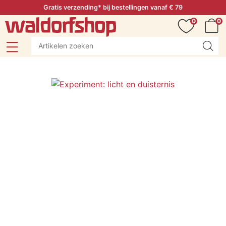
Gratis verzending* bij bestellingen vanaf € 79
0
0