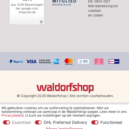
DE-ÖKO-007
aus 3148 Bewertungen
Met betrekking tot
bei: google.com,
voedsel
shopvote.de
en zaden
© Copyright 2026 Waldorfshop
|
Alle rechten voorbehouden.
Wij gebruiken cookies om uw surfervaring te optimaliseren. Met uw
*Gratis verzending in Nederland en België vanaf 79 euro bij het
toestemming verloopt uw aankoop in de Waldorfshop soepel. Lees meer in ons
kiezen van de verzendmethode "DHL - Besparing op
Privacybeleid
. U kunt uw instellingen op elk moment wijzigen.
verzendkosten".
Essentieel
DHL Preferred Delivery
Functioneel
**Je ontvangt de kortingsbon van € 5 per e-mail nadat je je hebt