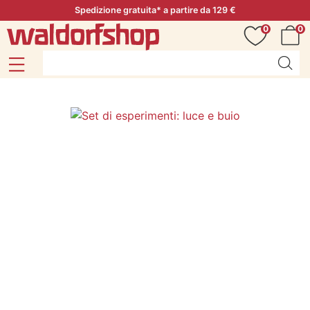
Spedizione gratuita* a partire da 129 €
0
0