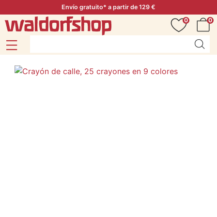
Envío gratuito* a partir de 129 €
0
0