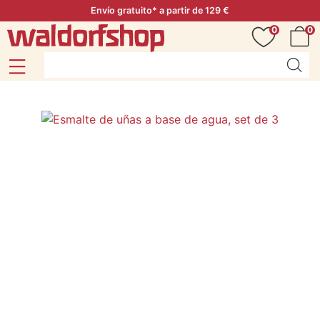
Envío gratuito* a partir de 129 €
0
0