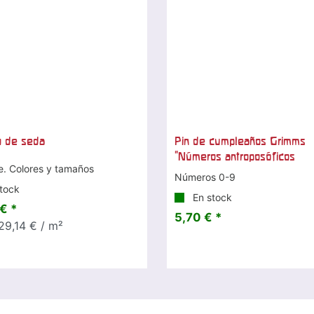
o de seda
Pin de cumpleaños Grimms
"Números antroposóficos
e. Colores y tamaños
Números 0-9
tock
En stock
€ *
5,70 € *
29,14 € / m²