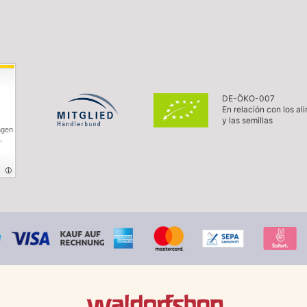
DE-ÖKO-007
En relación con los al
y las semillas
ngen
,