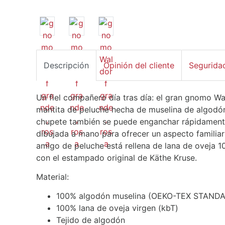
Descripción
Opinión del cliente
Segurida
Un fiel compañero día tras día: el gran gnomo W
mantita de peluche hecha de muselina de algodón. 
chupete también se puede enganchar rápidamente
dibujada a mano para ofrecer un aspecto familiar
amigo de peluche está rellena de lana de oveja 
con el estampado original de Käthe Kruse.
Material:
100% algodón muselina (OEKO-TEX STANDAR
100% lana de oveja virgen (kbT)
Tejido de algodón