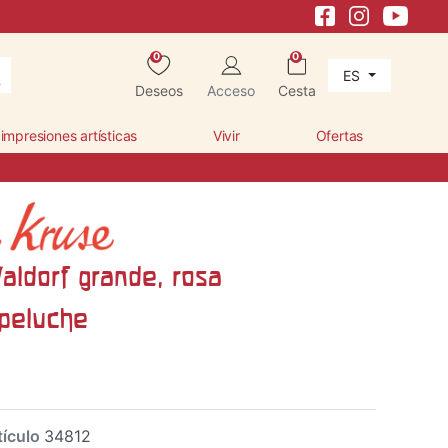
0
0
ES
Deseos
Acceso
Cesta
 impresiones artísticas
Vivir
Ofertas
ldorf grande, rosa
peluche
tículo
34812