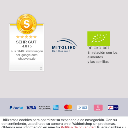
SEHR GUT
4.8 / 5
DE-ÖKO-007
aus 3148 Bewertungen
En relación con los
bei: google.com,
alimentos
shopvote.de
y las semillas
Utilizamos cookies para optimizar su experiencia de navegación. Con su
consentimiento, usted hace su compra en el Waldorfshop sin problemas.
Obtenga más información en nuestra
Política de privacidad
. Puede cambiar su