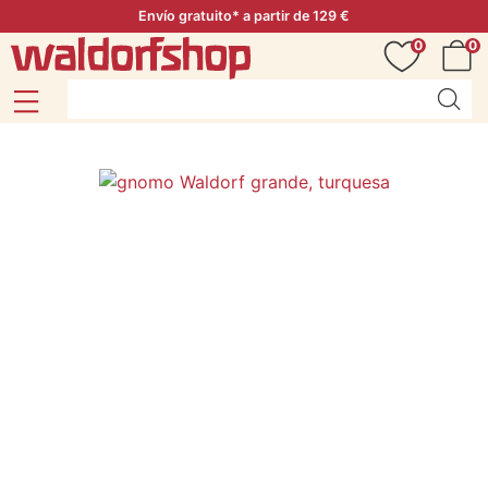
Envío gratuito* a partir de 129 €
0
0