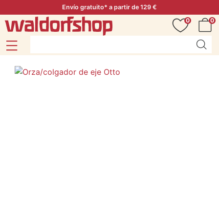
Envío gratuito* a partir de 129 €
0
0