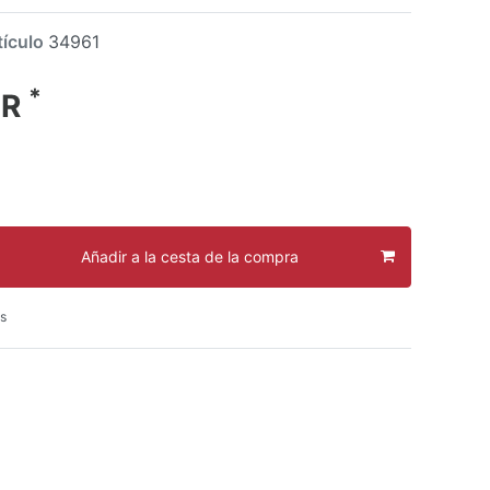
tículo
34961
*
UR
Añadir a la cesta de la compra
s