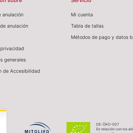
ón sobre
Servicio
 anulación
Mi cuenta
 de anulación
Tabla de tallas
Métodos de pago y datos b
 privacidad
s generales
n de Accesibilidad
DE-ÖKO-007
En relación con los al