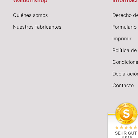
Waldorfshop
Informaci
Quiénes somos
Derecho de
Nuestros fabricantes
Formulario
I
mprimir
Política de
Condicione
Declaració
Contacto
SEHR GUT
4.8 / 5