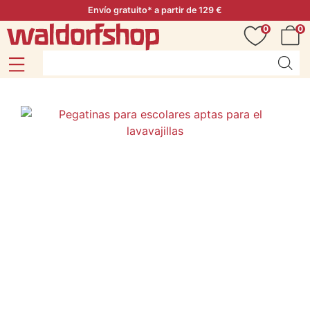
Envío gratuito* a partir de 129 €
0
0