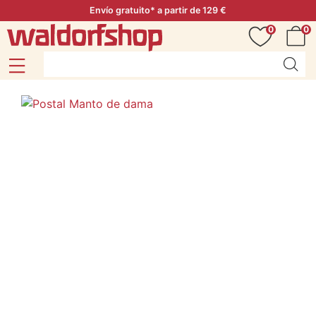
Envío gratuito* a partir de 129 €
0
0