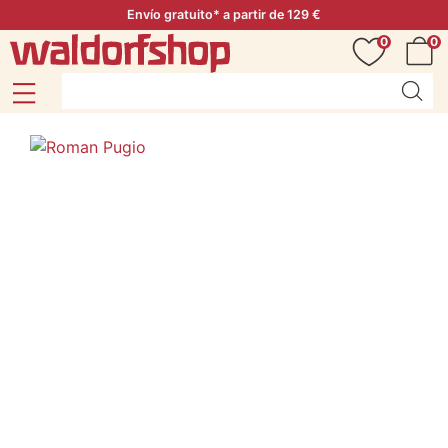
Envío gratuito* a partir de 129 €
0
0