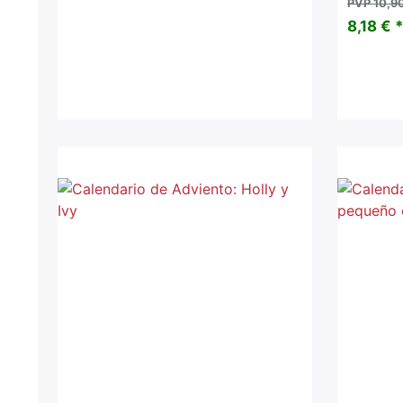
PVP 10,9
8,18 € 