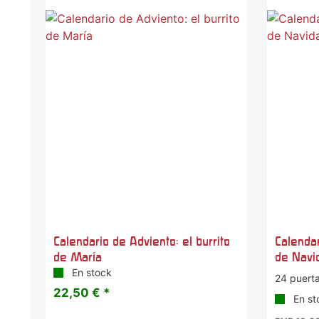
-25 
Calendario de Adviento: el burrito
Calenda
de María
de Navi
En stock
24 puert
22,50 € *
En st