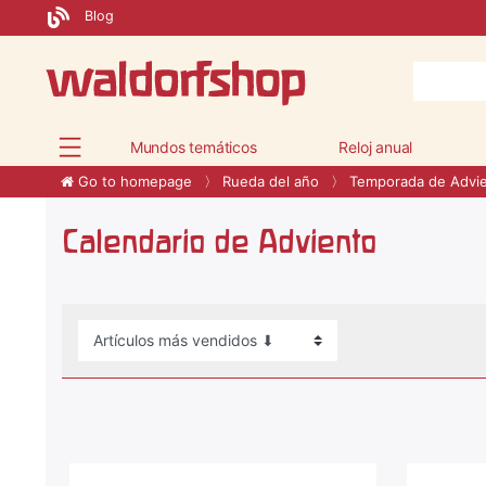
Blog
Mundos temáticos
Reloj anual
Go to homepage
Rueda del año
Temporada de Advi
Calendario de Adviento