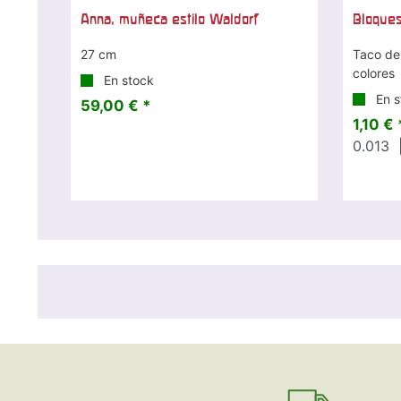
Anna, muñeca estilo Waldorf
Bloques
27 cm
Taco de
colores
En stock
En s
59,00 € *
1,10 € 
0.013
|