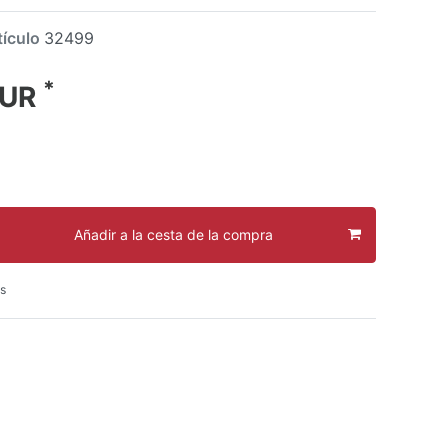
tículo
32499
*
EUR
Añadir a la cesta de la compra
s