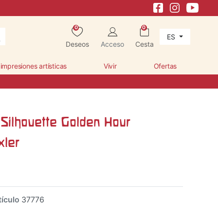
0
0
ES
Deseos
Acceso
Cesta
 impresiones artísticas
Vivir
Ofertas
 Silhouette Golden Hour
xler
tículo
37776