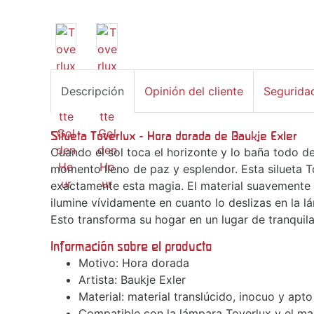
Descripción
Opinión del cliente
Segurida
Silueta Toverlux - Hora dorada de Baukje Exler
Cuando el sol toca el horizonte y lo baña todo de 
momento lleno de paz y esplendor. Esta silueta T
exactamente esta magia. El material suavemente 
ilumine vívidamente en cuanto lo deslizas en la l
Esto transforma su hogar en un lugar de tranquila
Información sobre el producto
Motivo: Hora dorada
Artista: Baukje Exler
Material: material translúcido, inocuo y apt
Compatible con la lámpara Toverlux y el ma