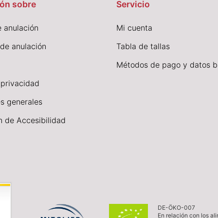
ón sobre
Servicio
 anulación
Mi cuenta
 de anulación
Tabla de tallas
Métodos de pago y datos b
 privacidad
s generales
n de Accesibilidad
DE-ÖKO-007
En relación con los al