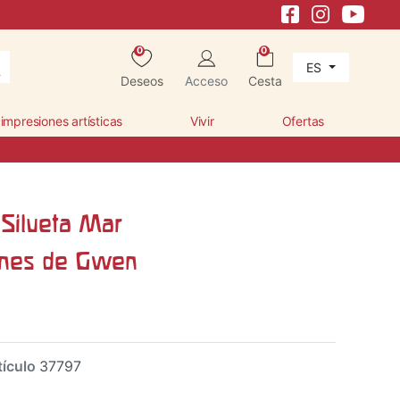
0
0
ES
Deseos
Acceso
Cesta
 impresiones artísticas
Vivir
Ofertas
 Silueta Mar
iones de Gwen
tículo
37797