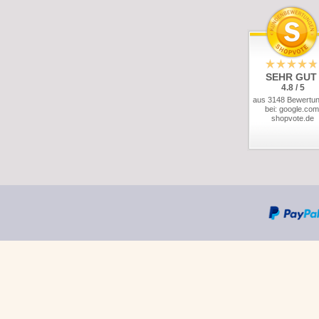
SEHR GUT
4.8 / 5
aus 3148 Bewertu
bei: google.com
shopvote.de