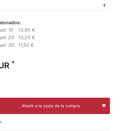
alonados:
ad: 10
13,95 €
dad: 20
13,20 €
dad: 30
11,50 €
*
EUR
Añadir a la cesta de la compra
s