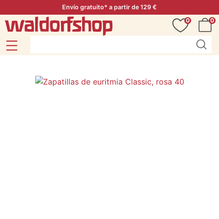
Envío gratuito* a partir de 129 €
0
0