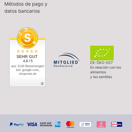
Métodos de pago y
datos bancarios
SEHR GUT
4.8 / 5
DE-ÖKO-007
aus 3146 Bewertungen
En relación con los
bei: google.com,
alimentos
shopvote.de
y las semillas