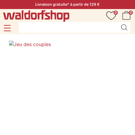
Livraison gratuite* à partir de 129 €
0
0