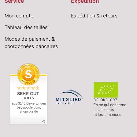
Service
Expédition
Mon compte
Expédition & retours
Tableau des tailles
Modes de paiement &
coordonnées bancaires
SEHR GUT
4.8 / 5
DE-ÖKO-007
aus 3146 Bewertungen
En ce qui concerne
bei: google.com,
les aliments
shopvote.de
et les semences