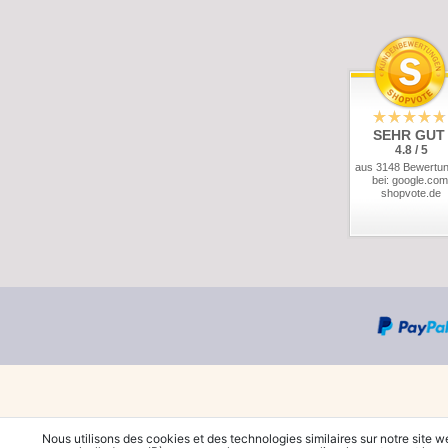
SEHR GUT
4.8 / 5
aus 3148 Bewertu
bei: google.com
shopvote.de
Nous utilisons des cookies et des technologies similaires sur notre site w