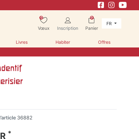
0
0
FR
Vœux
Inscription
Panier
Livres
Habiter
Offres
dentif
erisier
’article
36882
*
UR