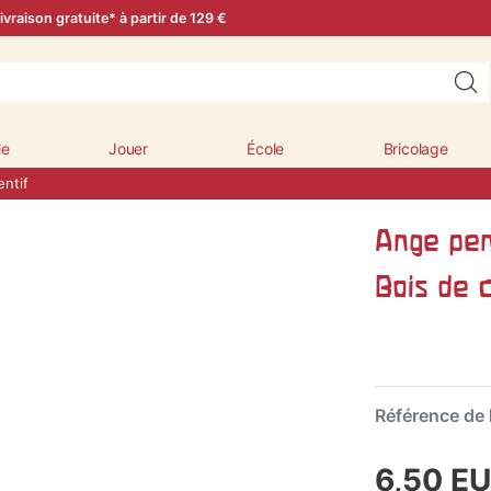
ivraison gratuite* à partir de 129 €
le
Jouer
École
Bricolage
ntif
Ange pen
Bois de c
Référence de l
6,50 E