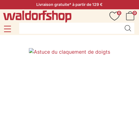
Livraison gratuite* à partir de 129 €
0
0