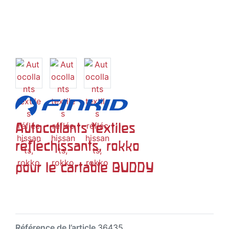
Autocollants textiles
réfléchissants, rokko
pour le cartable BUDDY
Référence de l’article
36435