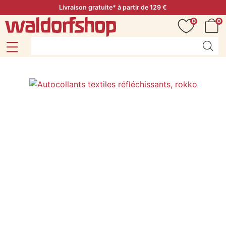
Livraison gratuite* à partir de 129 €
0
0