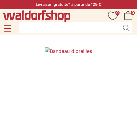
Livraison gratuite* à partir de 129 €
0
0