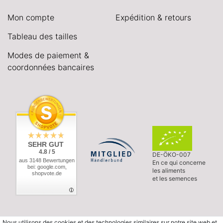
Mon compte
Expédition & retours
Tableau des tailles
Modes de paiement &
coordonnées bancaires
SEHR GUT
4.8 / 5
DE-ÖKO-007
aus 3148 Bewertungen
En ce qui concerne
bei: google.com,
les aliments
shopvote.de
et les semences
Nous utilisons des cookies et des technologies similaires sur notre site web et