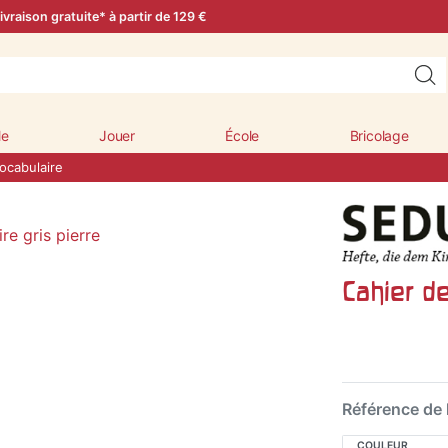
ivraison gratuite* à partir de 129 €
le
Jouer
École
Bricolage
ocabulaire
Cahier de
Référence de l
COULEUR