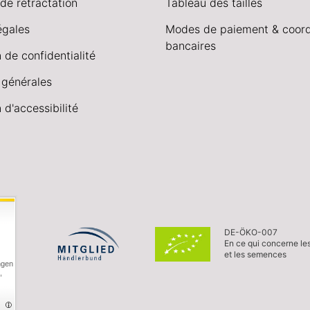
de rétractation
Tableau des tailles
égales
Modes de paiement & coor
bancaires
 de confidentialité
 générales
 d'accessibilité
DE-ÖKO-007
En ce qui concerne le
et les semences
ngen
,