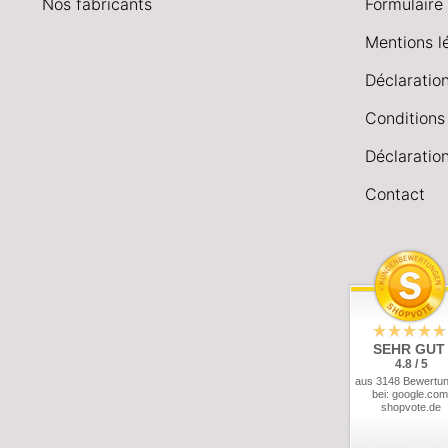
Nos fabricants
Formulaire 
Mentions l
Déclaration
Conditions
Déclaration
Contact
SEHR GUT
4.8 / 5
aus 3148 Bewertu
bei: google.com
shopvote.de