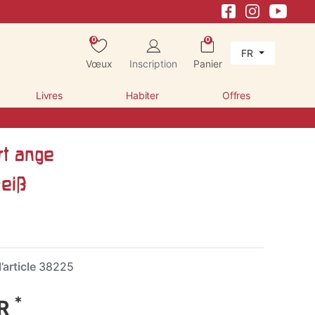
0
0
FR
Vœux
Inscription
Panier
Livres
Habiter
Offres
rt ange
eiß
’article
38225
*
UR