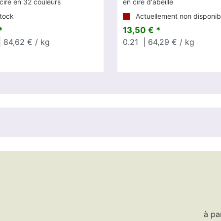
cire en 32 couleurs
en cire d'abeille
tock
Actuellement non disponib
*
13,50 € *
 84,62 € / kg
0.21
| 64,29 € / kg
à pa