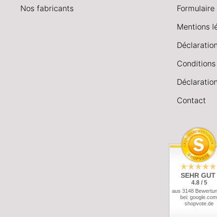
Nos fabricants
Formulaire 
Mentions l
Déclaration
Conditions
Déclaration
Contact
SEHR GUT
4.8 / 5
aus 3148 Bewertu
bei: google.com
shopvote.de