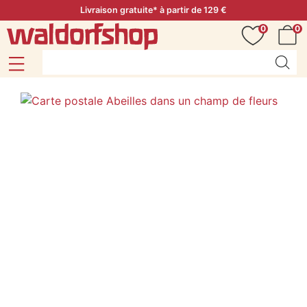
Livraison gratuite* à partir de 129 €
0
0