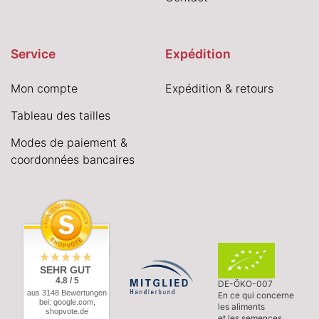
Service
Expédition
Mon compte
Expédition & retours
Tableau des tailles
Modes de paiement &
coordonnées bancaires
SEHR GUT
4.8 / 5
DE-ÖKO-007
aus 3148 Bewertungen
En ce qui concerne
bei: google.com,
les aliments
shopvote.de
et les semences