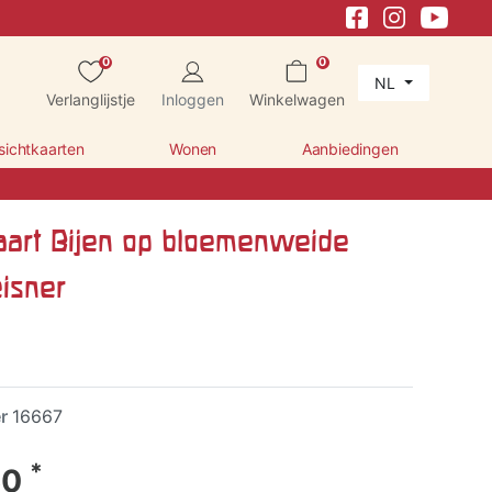
0
0
NL
Verlanglijstje
Inloggen
Winkelwagen
sichtkaarten
Wonen
Aanbiedingen
aart Bijen op bloemenweide
eisner
er
16667
*
60