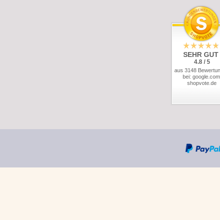
SEHR GUT
4.8 / 5
aus 3148 Bewertu
bei: google.com
shopvote.de