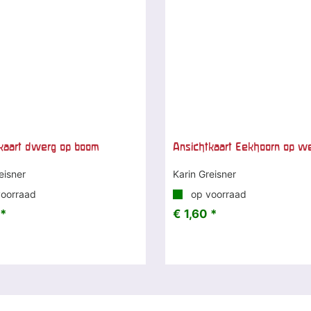
kaart dwerg op boom
Ansichtkaart Eekhoorn op w
eisner
Karin Greisner
oorraad
op voorraad
 *
€ 1,60 *