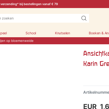
 verzending* bij bestellingen vanaf € 79
peel
School
Knutselen
Boeken & An
Bijen op bloemenweide
Ansichtk
Karin Gr
Artikelnumm
EUR 1,