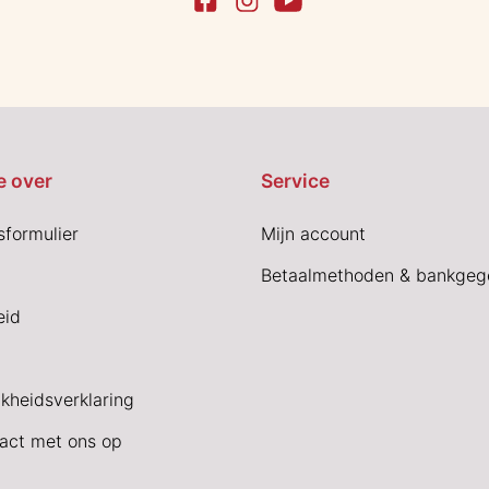
e over
Service
sformulier
Mijn account
Betaalmethoden & bankgeg
eid
jkheidsverklaring
act met ons op