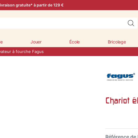
ivraison gratuite* à partir de 129 €
le
Jouer
École
Bricolage
vateur à fourche Fagus
Chariot é
Référence de l