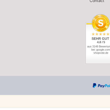
Contact
SEHR GUT
4.8 / 5
aus 3148 Bewertu
bei: google.com
shopvote.de