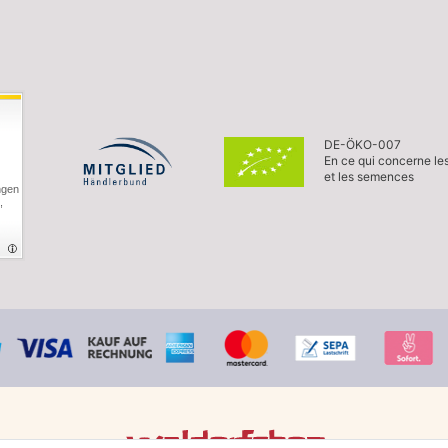
DE-ÖKO-007
En ce qui concerne le
et les semences
ngen
,