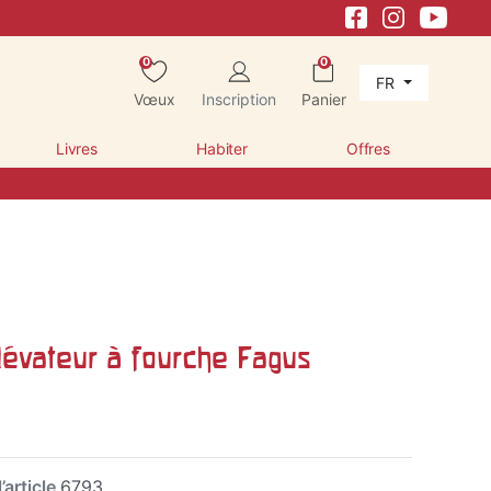
0
0
FR
Vœux
Inscription
Panier
Livres
Habiter
Offres
lévateur à fourche Fagus
’article
6793