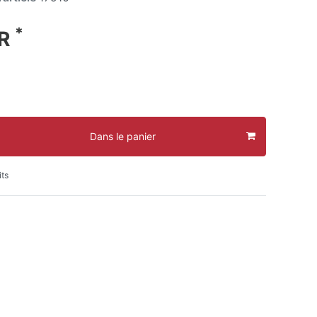
*
UR
Dans le panier
its