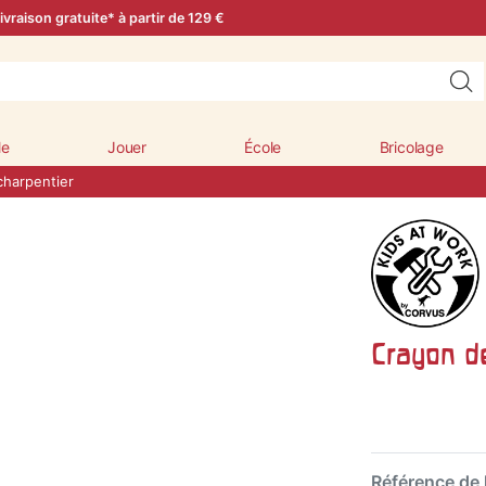
ivraison gratuite* à partir de 129 €
le
Jouer
École
Bricolage
charpentier
Crayon d
Référence de l