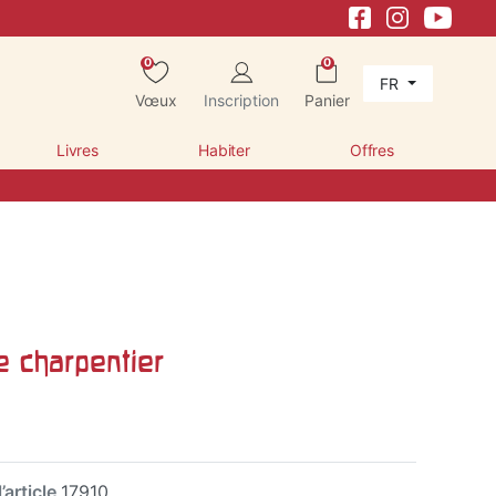
0
0
FR
Vœux
Inscription
Panier
Livres
Habiter
Offres
e charpentier
’article
17910