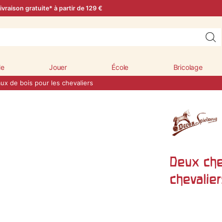
ivraison gratuite* à partir de 129 €
le
Jouer
École
Bricolage
x de bois pour les chevaliers
Deux che
chevalier