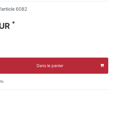
’article
6082
*
EUR
Dans le panier
its