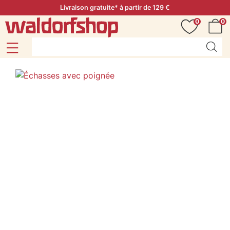
Livraison gratuite* à partir de 129 €
0
0