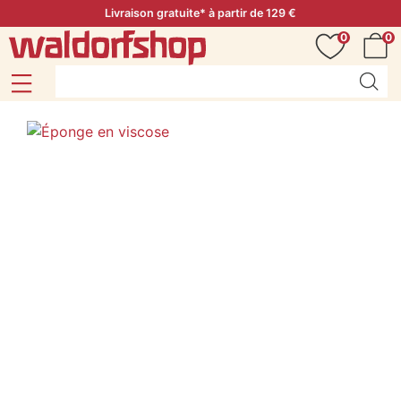
Livraison gratuite* à partir de 129 €
0
0