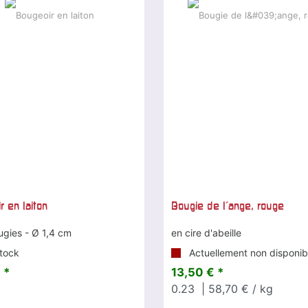
r en laiton
Bougie de l'ange, rouge
ugies - Ø 1,4 cm
en cire d'abeille
tock
Actuellement non disponib
 *
13,50 € *
0.23
| 58,70 € / kg