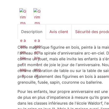
Description
Avis client
Sécurité des prod
Cette magnifique figurine en bois, peinte à la ma
l'anneau ou la spirale d'anniversaire arc-en-ciel. 
comme un jouet, mais elle invite les enfants à s'é
petit moment de joie le jour de l'anniversaire.
comme décoration de table ou sur la table de sais
propose également des figurines en bois à assem
grenouille, fusée, sapin, couronne ou ballerine.
Pour les enfants, leur propre anniversaire est une 
de plus en plus d'impatience à mesure qu'ils gran
dans les classes inférieures de l'école Waldorf, l'e
ou la reine ce jour-là. Mais à la maison aussi, l'an