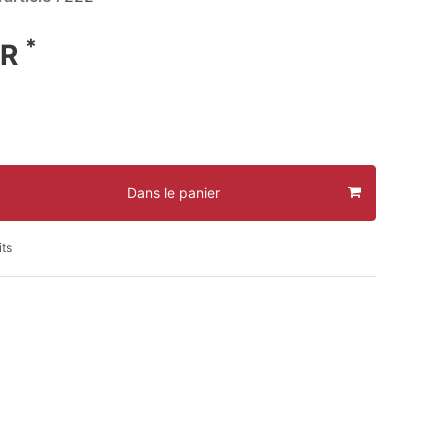
*
UR
Dans le panier
its