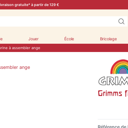
ivraison gratuite* à partir de 129 €
le
Jouer
École
Bricolage
urine à assembler ange
Grimms f
Référence de l