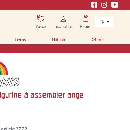
0
0
FR
Vœux
Inscription
Panier
Livres
Habiter
Offres
igurine à assembler ange
’article
7222