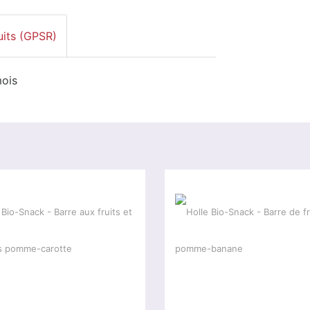
uits (GPSR)
mois