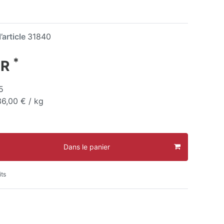
’article
31840
*
UR
5
36,00 € / kg
Dans le panier
its