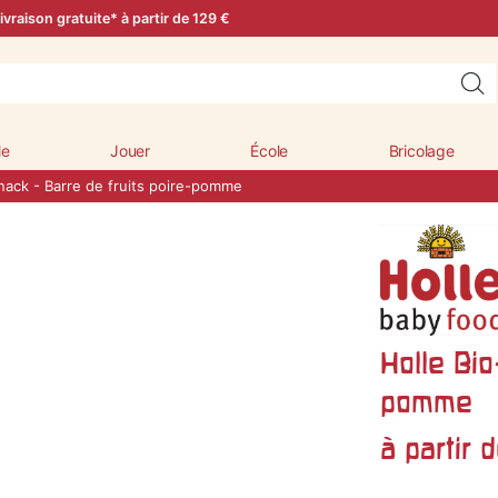
ivraison gratuite* à partir de 129 €
le
Jouer
École
Bricolage
nack - Barre de fruits poire-pomme
Holle Bio
pomme
à partir 