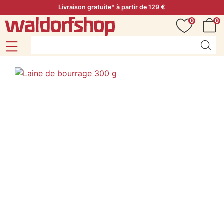
Livraison gratuite* à partir de 129 €
0
0