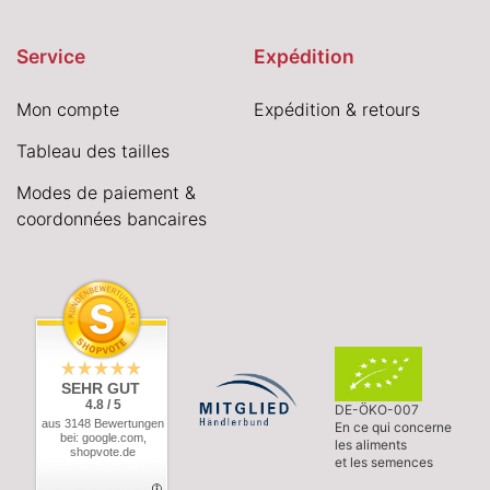
Service
Expédition
Mon compte
Expédition & retours
Tableau des tailles
Modes de paiement &
coordonnées bancaires
SEHR GUT
4.8 / 5
DE-ÖKO-007
aus 3148 Bewertungen
En ce qui concerne
bei: google.com,
les aliments
shopvote.de
et les semences