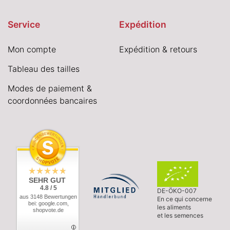
Service
Expédition
Mon compte
Expédition & retours
Tableau des tailles
Modes de paiement &
coordonnées bancaires
SEHR GUT
4.8 / 5
DE-ÖKO-007
aus 3148 Bewertungen
En ce qui concerne
bei: google.com,
les aliments
shopvote.de
et les semences