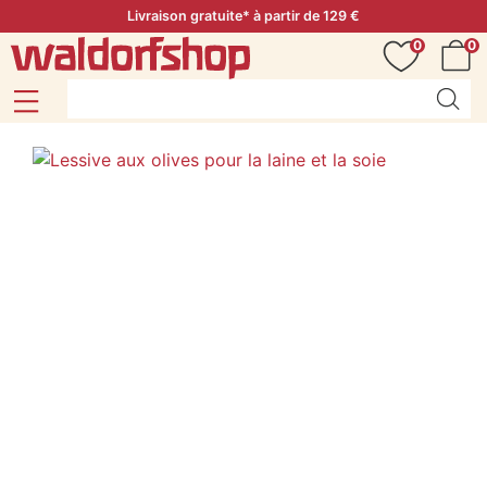
Livraison gratuite* à partir de 129 €
0
0