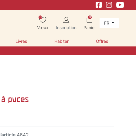
0
0
FR
Vœux
Inscription
Panier
Livres
Habiter
Offres
 à puces
’article
4642