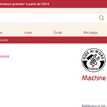
ivraison gratuite* à partir de 129 €
le
Jouer
École
Bricolage
puces
Machine
Référence de l