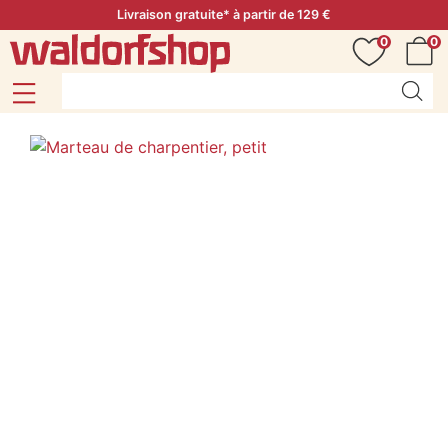
Livraison gratuite* à partir de 129 €
0
0