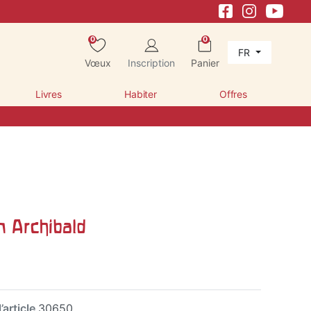
0
0
FR
Vœux
Inscription
Panier
Livres
Habiter
Offres
in Archibald
’article
30650