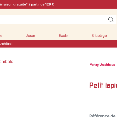
ivraison gratuite* à partir de 129 €
le
Jouer
École
Bricolage
Archibald
Petit lap
Référence de l