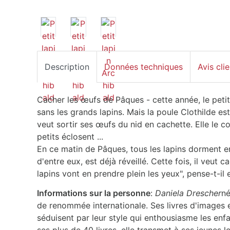
Description
Données techniques
Avis clie
Cacher les œufs de Pâques - cette année, le petit 
sans les grands lapins. Mais la poule Clothilde est
veut sortir ses œufs du nid en cachette. Elle le 
petits éclosent ...
En ce matin de Pâques, tous les lapins dorment en
d'entre eux, est déjà réveillé. Cette fois, il veut 
lapins vont en prendre plein les yeux", pense-t-il et 
Informations sur la personne
:
Daniela Drescher
né
de renommée internationale. Ses livres d'images et
séduisent par leur style qui enthousiasme les enf
ses plus de 40 livres, elle transmet à ses jeunes 