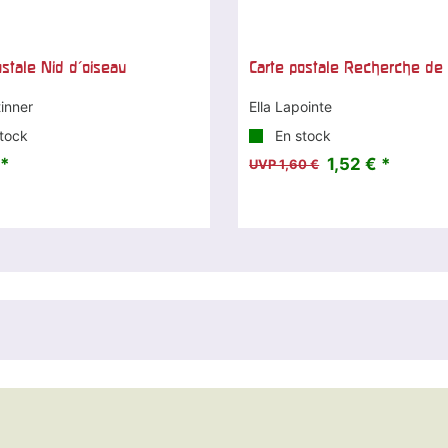
ostale Nid d'oiseau
Carte postale Recherche de
inner
Ella Lapointe
tock
En stock
 *
1,52 € *
UVP 1,60 €