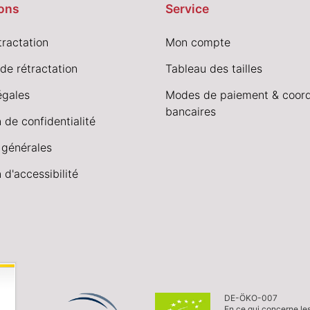
ons
Service
tractation
Mon compte
de rétractation
Tableau des tailles
égales
Modes de paiement & coor
bancaires
 de confidentialité
 générales
 d'accessibilité
DE-ÖKO-007
En ce qui concerne le