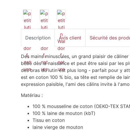
Description
Avis client
Sécurité des prod
Des mains minuscules, un grand plaisir de câliner
bébé dès la naissance et peut être saisi par les p
des bras du lutin est plus long - parfait pour y at
est en coton 100 % bio, sa tête est remplie de l
expression paisible, l'ami des câlins invite à l'amo
Matériau :
100 % mousseline de coton (OEKO-TEX STA
100 % laine de mouton (kbT)
Tissu en coton
laine vierge de mouton