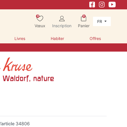
0
0
FR
Vœux
Inscription
Panier
Livres
Habiter
Offres
in Waldorf, nature
’article
34806