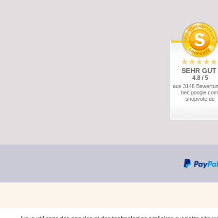
SEHR GUT
4.8 / 5
aus 3148 Bewertu
bei: google.com
shopvote.de