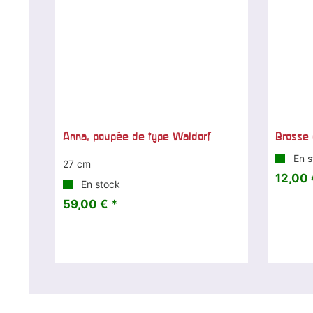
Anna, poupée de type Waldorf
Brosse 
En s
27 cm
12,00 
En stock
59,00 € *