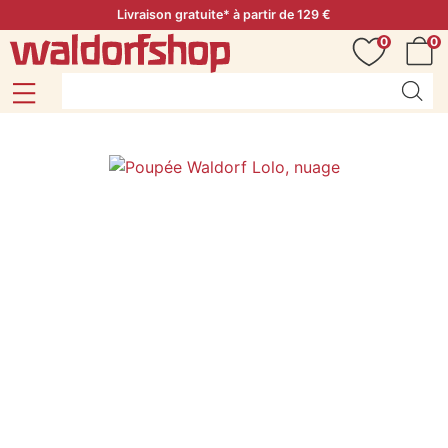
Livraison gratuite* à partir de 129 €
0
0