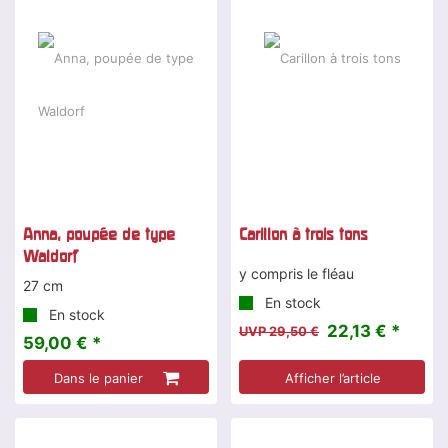
-25 %
Anna, poupée de type
Carillon à trois tons
Waldorf
y compris le fléau
27 cm
En stock
En stock
22,13 € *
UVP 29,50 €
59,00 € *
Dans le panier
Afficher l’article