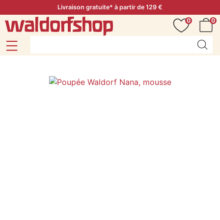
Livraison gratuite* à partir de 129 €
0
0