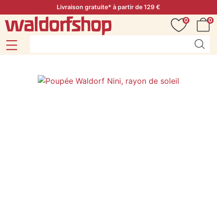
Livraison gratuite* à partir de 129 €
0
0