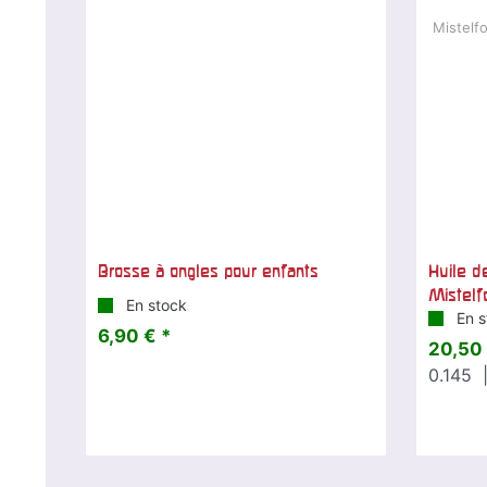
Brosse à ongles pour enfants
Huile d
Mistelf
En stock
En s
6,90 € *
20,50 
0.145
|