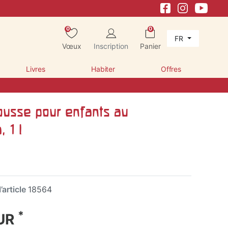
0
0
FR
Vœux
Inscription
Panier
Livres
Habiter
Offres
usse pour enfants au
 1 l
’article
18564
*
EUR