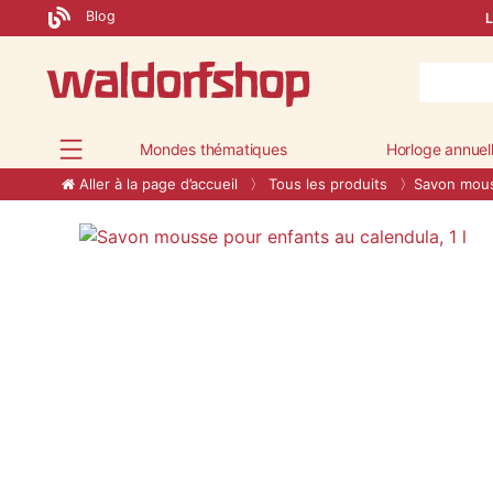
Blog
L
Mondes thématiques
Horloge annuel
Aller à la page d’accueil
Tous les produits
Savon mouss