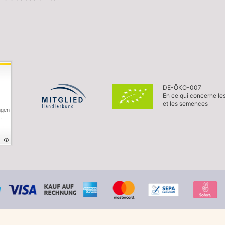
DE-ÖKO-007
En ce qui concerne le
et les semences
ngen
,