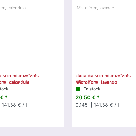
e soin pour enfants
Huile de soin pour enfants
orm, calendula
Mistelform, lavande
tock
En stock
€ *
20,50 € *
 141,38 € / l
0.145
| 141,38 € / l