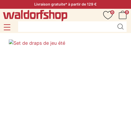
Livraison gratuite* à partir de 129 €
0
0