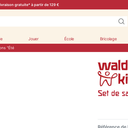
ivraison gratuite* à partir de 129 €
le
Jouer
École
Bricolage
ons "Été
Set de s
Référence de l