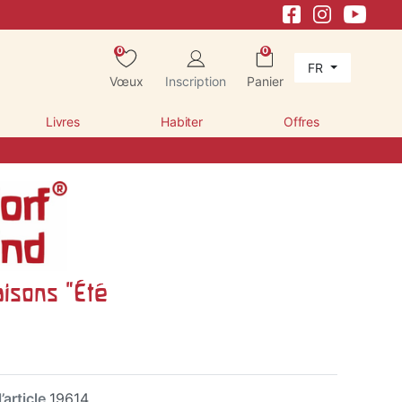
0
0
FR
Vœux
Inscription
Panier
Livres
Habiter
Offres
aisons "Été
’article
19614