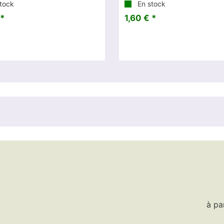
tock
En stock
 *
1,60 € *
à pa