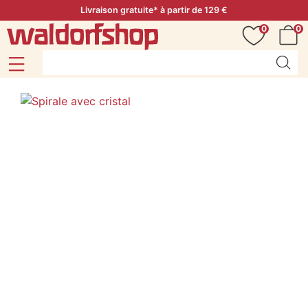
Livraison gratuite* à partir de 129 €
0
0