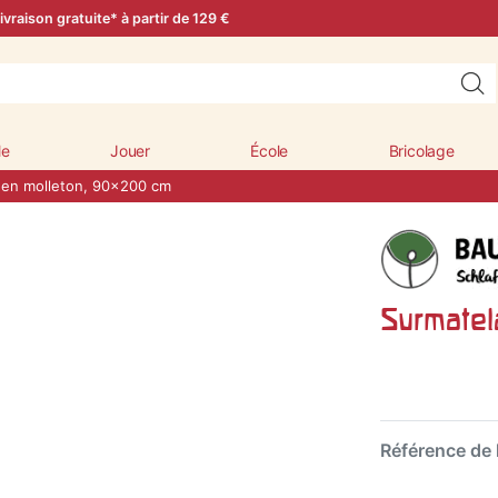
ivraison gratuite* à partir de 129 €
le
Jouer
École
Bricolage
 en molleton, 90x200 cm
Surmatel
Référence de l