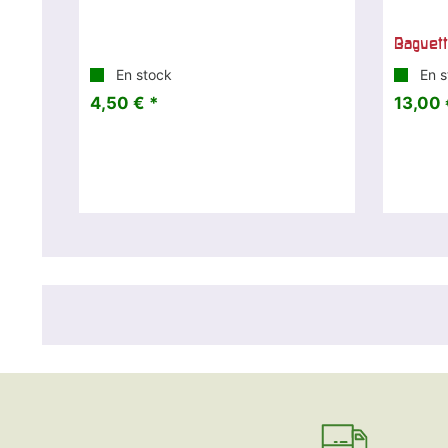
Baguett
En stock
En s
4,50 € *
13,00 