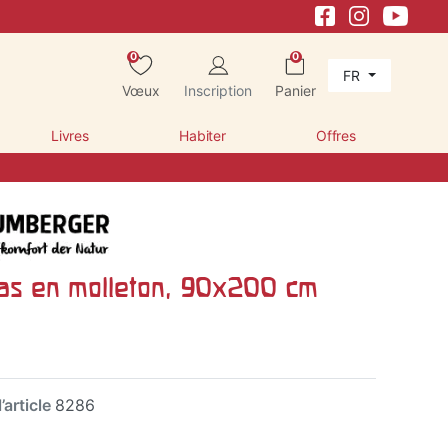
0
0
FR
Vœux
Inscription
Panier
Livres
Habiter
Offres
as en molleton, 90x200 cm
’article
8286