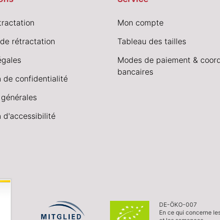
tractation
Mon compte
de rétractation
Tableau des tailles
égales
Modes de paiement & coor
bancaires
 de confidentialité
 générales
 d'accessibilité
DE-ÖKO-007
En ce qui concerne le